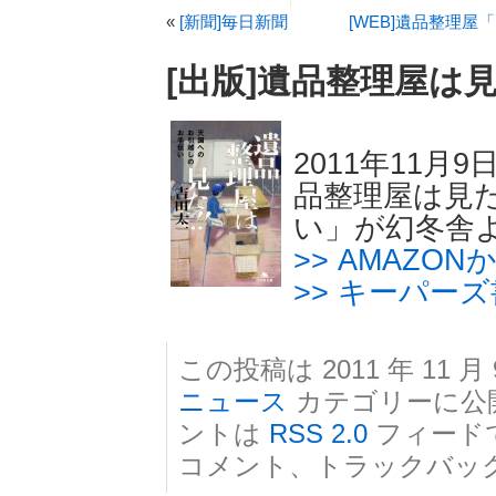
«
[新聞]毎日新聞
[WEB]遺品整理
[出版]遺品整理屋は見
2011年11
品整理屋は見た
い」が幻冬舎
>> AMAZO
>> キーパー
この投稿は 2011 年 11 月 
ニュース
カテゴリーに公
ントは
RSS 2.0
フィード
コメント、トラックバッ