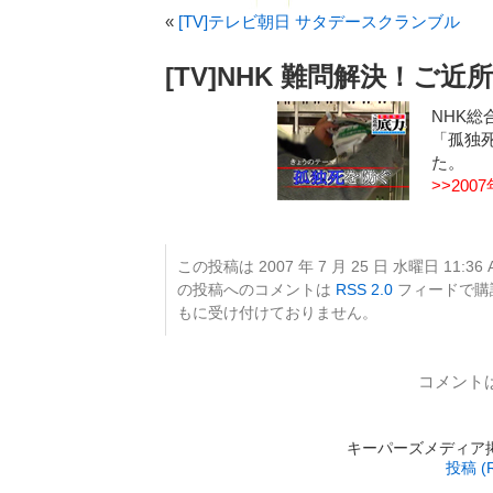
«
[TV]テレビ朝日 サタデースクランブル
[TV]NHK 難問解決！ご近
NHK
「孤独
た。
>>20
この投稿は 2007 年 7 月 25 日 水曜日 11:36
の投稿へのコメントは
RSS 2.0
フィードで購
もに受け付けておりません。
コメント
キーパーズメディア掲載 is
投稿 (