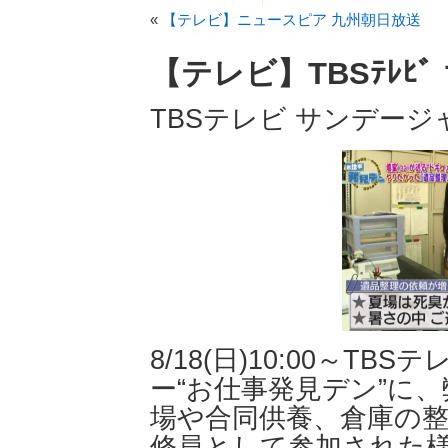
«
【テレビ】ニュースピア 九州朝日放送
【テレビ】TBSﾃﾚﾋ
TBSテレビ サンデージ
8/18(日)10:00～T
ー“お仕事発見デン”に
場や合同供養、倉庫の
修員として参加された