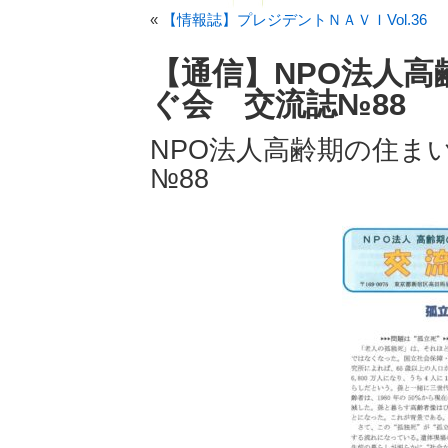
«
【情報誌】プレジデントＮＡＶＩVol.36
【通信】NPO法人
ぐ会 交流誌№88
NPO法人高齢期の住ま
№88