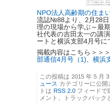
NPO法人高齢期の住ま
流誌№88より、2月28日
理の現場から学ぶ～最
社代表の吉田太一の講
ートと横浜支部4月号に
掲載内容はこちら＞＞
部通信4月号（1)
、
横浜支
この投稿は 2015 年 5 月 3
ュース
カテゴリーに公開
トは
RSS 2.0
フィードで
メント、トラックバック