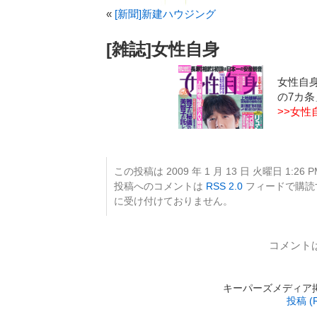
«
[新聞]新建ハウジング
[雑誌]女性自身
女性自
の7カ
>>女性
この投稿は 2009 年 1 月 13 日 火曜日 1:26 
投稿へのコメントは
RSS 2.0
フィードで購読
に受け付けておりません。
コメント
キーパーズメディア掲載 is
投稿 (