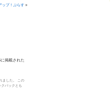
クアップ！ぷらす
»
.05に掲載された
れました。 この
ックバックとも