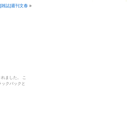
[雑誌]週刊文春
»
れました。 こ
ラックバックと