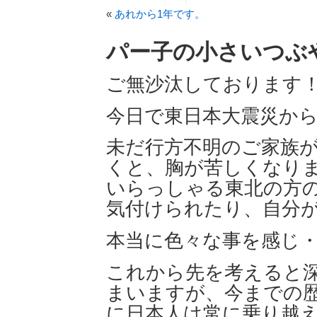
«
あれから1年です。
パー子の小さいつぶ
ご無沙汰しております
今日で東日本大震災から
未だ行方不明のご家族
くと、
胸が苦しくなり
いらっしゃる東
北の方
気付けられたり、自分
本当に色々な事を感じ・
これから先を考えると
まいますが、今までの
に日本人は常に乗り越