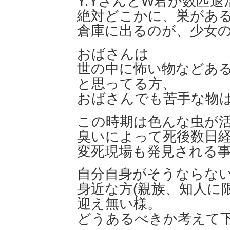
Y.YさんとW君が数匹
絶対どこかに、巣があ
倉庫に出るのが、少女
おばさんは
世の中に怖い物などあ
と思ってる方、
おばさんでも苦手な物
この時期は色んな虫が
臭いによって死後数日
変死現場も発見される
自分自身がそうならな
身近な方(親族、知人に
迎え無い様。
どうあるべきか考えて