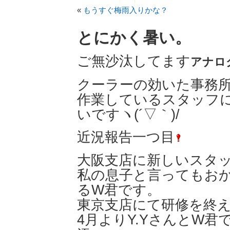
«
もうすぐ梅雨入りかな？
とにかく暑い。
ご無沙汰してます
アナロ
クーラーの効いた事務
作業しているスタッフ
いですヽ(´▽｀)/
近況報告一つ目
大阪支店に新しいスタ
私の息子と言ってもおか
るW君です。
東京支店にて研修を終
4月よりY.YさんとW