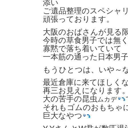
添い
ご遺品整理のスペシャ
頑張っております。
大阪のおばさんが見る
今時の草食男子では無
寡黙で落ち着いていて
一本筋の通った日本男
もうひとつは、いや～
最近倉庫に来てほしく
再三お見えになります
大の苦手の昆虫
ムカデ
それもゴムのおもちゃ
巨大なやつ