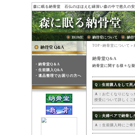
森に眠る納骨堂 石仏のほほえむ緑深い森の中で悠久の安
TOP>納骨堂について
納骨堂Q&A
・
納骨堂Q＆A
納骨堂に関する様々な
・
生前購入Q&A
・
遺品整理でお困りの方へ
Ｑ：生前購入をして死
Ａ：
お亡くなりになっ
授受について詳しくご
Ｑ：夫婦ペアで納骨し
Ａ：
生前購入時にご希