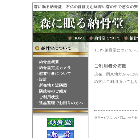
森に眠る納骨堂 石仏のほほえむ緑深い森の中で悠久の安
TOP>納骨堂について
・
納骨堂概要
ご利用者分布図
・
納骨堂定点カメラ
・
慰霊行事について
現在、関東地方からは6
・
設計
の方にご利用頂いており
・
所在地と近隣図
・
隣政寺のご紹介
・
ご利用状況
・
遺品整理でお困りの方へ
※サービスについては、セキセ