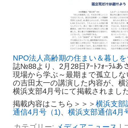
NPO法人高齢期の住まい＆暮し
誌№88より、2月28日ｱｰﾄﾌｫｰﾗ
現場から学ぶ～最期まで孤立しな
の吉田太一の講演した内容が、横
横浜支部4月号にて掲載されまし
掲載内容はこちら＞＞＞
横浜支部
通信4月号（1)
、
横浜支部通信4月号
カテゴリー:
メディアニュース
|