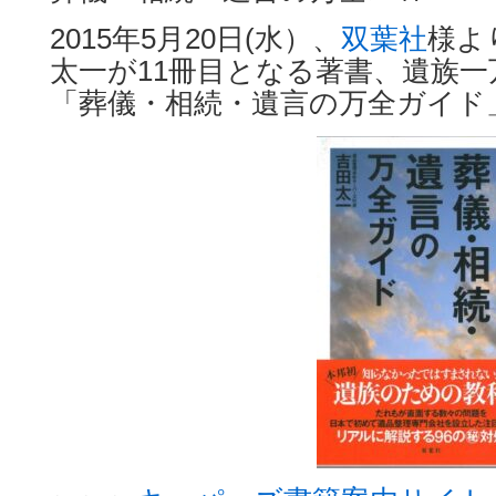
2015年5月20日(水）、
双葉社
様よ
太一が11冊目となる著書、遺族
「葬儀・相続・遺言の万全ガイド